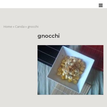
Skip
M
to
content
Home
»
Canda
»
gnocchi
gnocchi