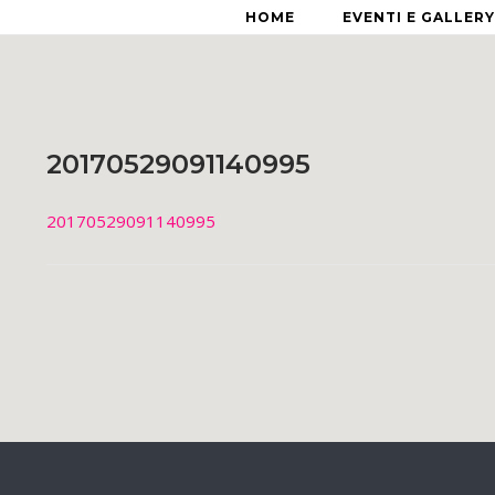
HOME
EVENTI E GALLERY
20170529091140995
20170529091140995
Post
navigation