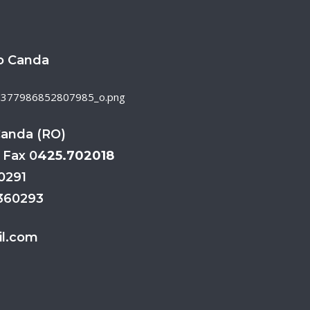
o Canda
Canda (RO)
 Fax 0
425.702018
70291
3360293
l.com