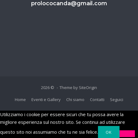
prolococanda@gmail.com
2026 ©
Theme by
SiteOrigin
Home
Eventi e Gallery
Chi siamo
Contatti
Seguici
Utilizziamo i cookie per essere sicuri che tu possa avere la
migliore esperienza sul nostro sito. Se continui ad utilizzare
questo sito noi assumiamo che tu ne sia felice.
OK