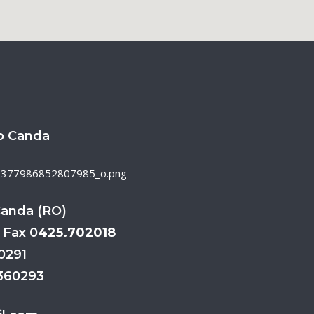
o Canda
Canda (RO)
 Fax 0
425.702018
70291
3360293