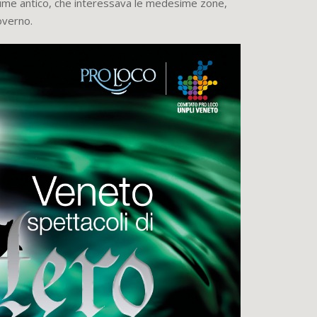
fiume antico, che interessava le medesime zone,
overno.