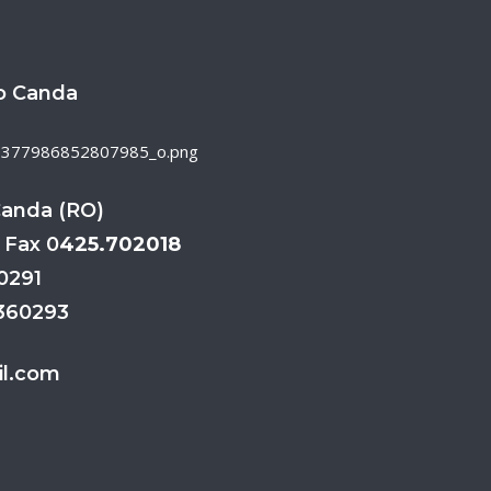
o Canda
Canda (RO)
 Fax 0
425.702018
70291
3360293
l.com